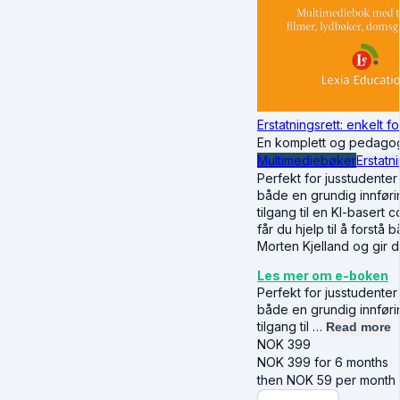
Erstatningsrett: enkelt fo
En komplett og pedagogis
Multimediebøker
Erstatn
Perfekt for jusstudente
både en grundig innførin
tilgang til en KI-basert 
får du hjelp til å forstå
Morten Kjelland og gir 
Les mer om e-boken
Perfekt for jusstudente
både en grundig innførin
tilgang til …
Read more
NOK
399
NOK
399
for 6 months
then
NOK
59
per month