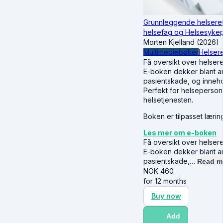
Grunnleggende helseret
helsefag og Helsesykep
Morten Kjelland (2026)
Multimediebøker
Helsere
Få oversikt over helseret
E-boken dekker blant an
pasientskade, og inneho
Perfekt for helsepersonel
helsetjenesten.
Boken er tilpasset læri
Les mer om e-boken
Få oversikt over helseret
E-boken dekker blant an
pasientskade,…
Read m
NOK
460
for 12 months
Buy now
Add