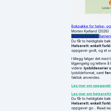
Bokpakke for helse- og
Morten Kjelland (2026)
Multimediebøker
Barnere
Du får to heldigitale bø
Helserett: enkelt forkl
oppgaver godt, og et sol
I tillegg følger det med
tilgjengelig og lettere å
videre:
lysbildeserier
lysbildeformat, samt
fer
faktisk anvendes.
Les mer om oppgaveb
Les mer om helserett
Du får to heldigitale bø
Helserett: enkelt forkl
oppgaver go…
Read mo