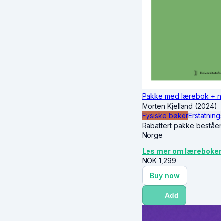
Pakke med lærebok + nøtt
Morten Kjelland (2024)
Fysiske bøker
Erstatning
Rabattert pakke beståen
Norge
Les mer om læreboke
NOK
1,299
Buy now
Add