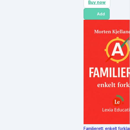
Buy now
Add
Familierett: enkelt forkla