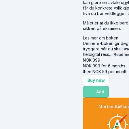
kan gjøre en avtale ugyl
får du konkrete «slik g
hva du bør vektlegge i d
Målet er at du ikke ba
sikkert på eksamen.
Les mer om boken
Denne e-boken gir deg de
tryggere når du skal lø
heldigital ress…
Read m
NOK
399
NOK
399
for 6 months
then
NOK
59
per month
Buy now
Add