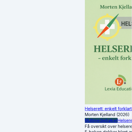
Helserett: enkelt forklart
Morten Kjelland (2026)
Multimediebøker
Helsere
Få oversikt over helseret
E-boken dekker blant an