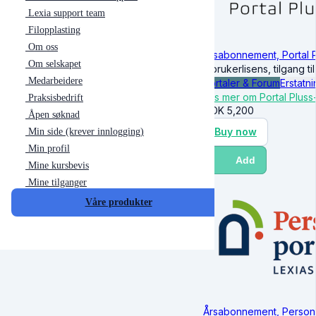
Lexia support team
Filopplasting
Om oss
Årsabonnement, Portal 
Om selskapet
1-brukerlisens, tilgang t
Medarbeidere
Portaler & Forum
Erstatni
Les mer om Portal Pluss
Praksisbedrift
NOK
5,200
Åpen søknad
Buy now
Min side (krever innlogging)
Min profil
Add
Mine kursbevis
Mine tilganger
Våre produkter
Årsabonnement, Person