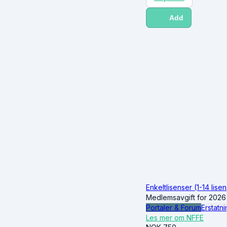
Add
Enkeltlisenser (1-14 lise
Medlemsavgift for 2026
Portaler & Forum
Erstatni
Les mer om NFFE