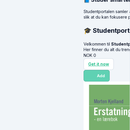
Studentportalen samler a
slik at du kan fokusere 
🎓 Studentporta
Velkommen til
Studentp
Her finner du alt du tre
NOK
0
Get it now
Add