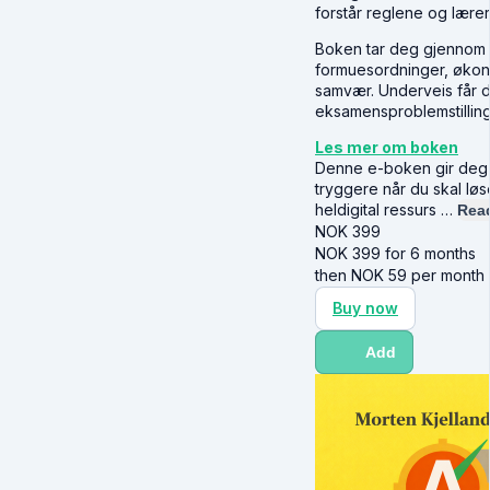
forstår reglene og lære
Boken tar deg gjennom 
formuesordninger, økon
samvær. Underveis får d
eksamensproblemstilling
Les mer om boken
Denne e-boken gir deg de
tryggere når du skal lø
heldigital ressurs …
Rea
NOK
399
NOK
399
for 6 months
then
NOK
59
per month
Buy now
Add