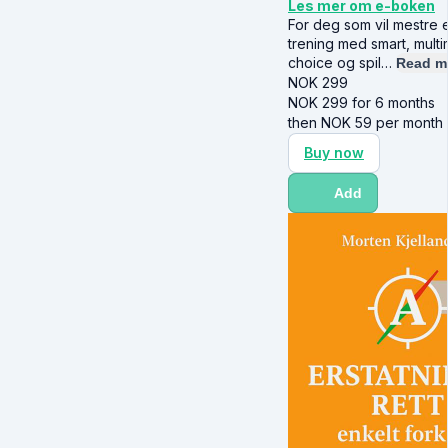
Les mer om e-boken
For deg som vil mestre
trening med smart, mult
choice og spil…
Read m
NOK
299
NOK
299
for 6 months
then
NOK
59
per month
Buy now
Add