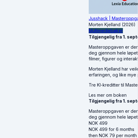
Jusshack | Masteroppgave
Morten Kjelland (2026)
Multimediebøker
Tilgjengelig fra 1. se
Masteroppgaven er den f
deg gjennom hele løpet, 
filmer, figurer og interakt
Morten Kjelland har ve
erfaringen, og like mye
Tre KI-kreditter til Mast
Les mer om boken
Tilgjengelig fra 1. se
Masteroppgaven er den f
deg gjennom hele løpet
NOK
499
NOK
499
for 6 months
then
NOK
79
per month