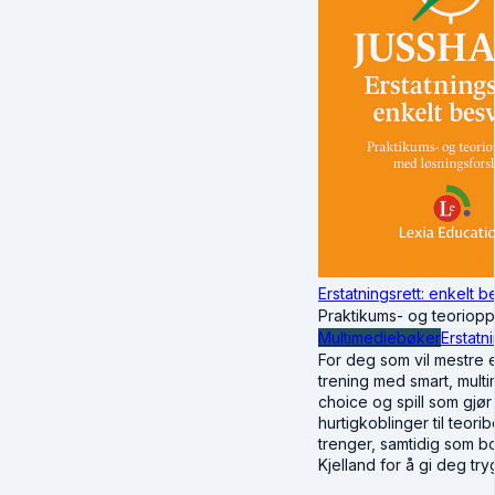
Erstatningsrett: enkelt b
Praktikums- og teoriopp
Multimediebøker
Erstatn
For deg som vil mestre
trening med smart, mult
choice og spill som gjør
hurtigkoblinger til teor
trenger, samtidig som bo
Kjelland for å gi deg tr