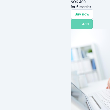
NOK
499
for 6 months
Buy now
Add