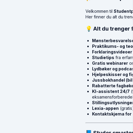
Velkommen til
Studentp
Her finner du alt du tren
💡 Alt du trenger 
Mønsterbesvarels
Praktikums- og te
Forklaringsvideoer
Studietips
fra erfar
Gratis webinarer
om
Lydbøker og podca
Hjelpeskisser og fi
Jussbokhandel (bi
Rabatterte fagbøk
KI-assistent 24/7
(
eksamensforberede
Stillingsutlysninge
Lexia-appen
(gratis
Kontaktskjema for
📘 Studer smarter