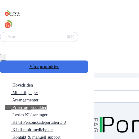
⌘K
Search
Våre produkter
Hovedsiden
Mine tilganger
Arrangementer
Priser og produkter
Lexias KI-løsninger
KI til Personskadeportalen 3.0
KI til multimediebøker
Kontakt & manuell support