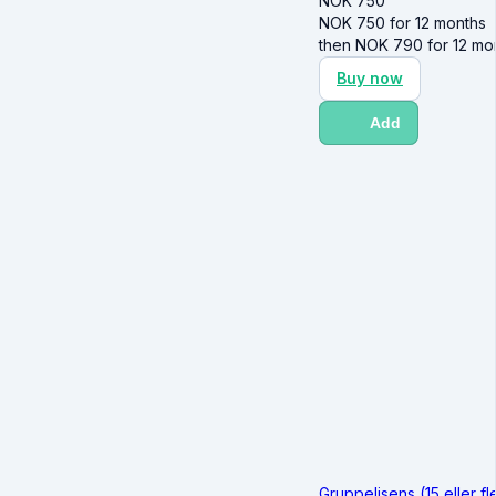
NOK
750
NOK
750
for 12 months
then
NOK
790
for 12 mo
Buy now
Add
Gruppelisens (15 eller fl