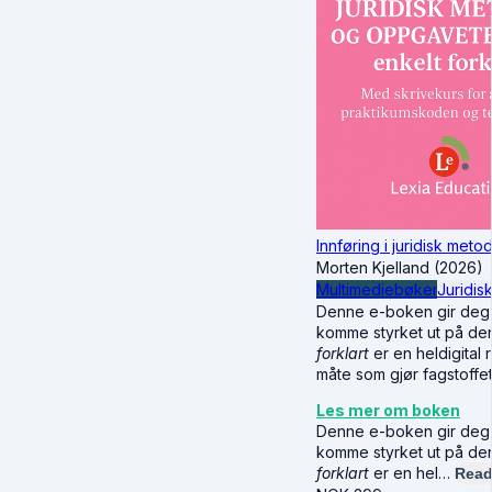
Innføring i juridisk met
Morten Kjelland (2026)
Multimediebøker
Juridis
Denne e-boken gir deg d
komme styrket ut på de
forklart
er en heldigital 
måte som gjør fagstoffet
Les mer om boken
Denne e-boken gir deg d
komme styrket ut på de
forklart
er en hel…
Read