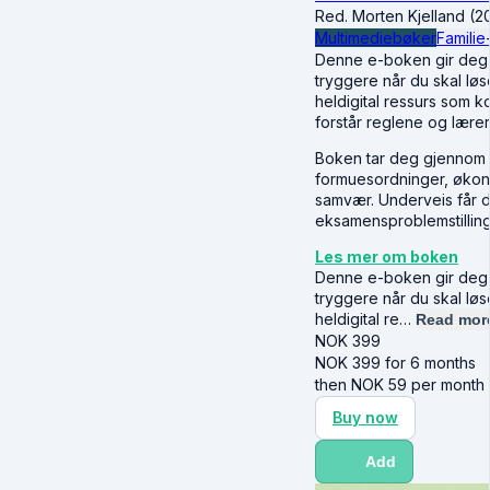
Red. Morten Kjelland (2
Multimediebøker
Familie
Denne e-boken gir deg de
tryggere når du skal lø
heldigital ressurs som k
forstår reglene og lære
Boken tar deg gjennom 
formuesordninger, økon
samvær. Underveis får d
eksamensproblemstilling
Les mer om boken
Denne e-boken gir deg de
tryggere når du skal lø
heldigital re…
Read mor
NOK
399
NOK
399
for 6 months
then
NOK
59
per month
Buy now
Add