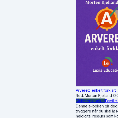
Arverett: enkelt forklart
Red. Morten Kjelland (2
Multimediebøker
Familie
Denne e-boken gir deg de
tryggere når du skal lø
heldigital ressurs som k