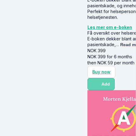
pasientskade, og inneho
Perfekt for helsepersonel
helsetjenesten.
Les mer om e-boken
Få oversikt over helseret
E-boken dekker blant an
pasientskade,…
Read m
NOK
399
NOK
399
for 6 months
then
NOK
59
per month
Buy now
Add