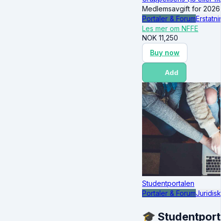
Medlemsavgift for 2026
Portaler & Forum
Erstatni
Les mer om NFFE
NOK
11,250
Buy now
Add
Studentportalen
Portaler & Forum
Juridis
🎓 Studentporta