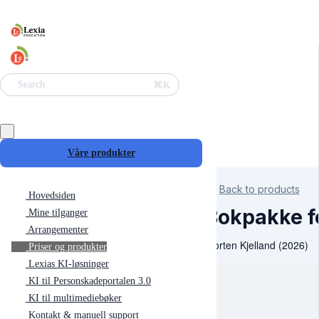
⌘K
Search
Våre produkter
Back to products
Hovedsiden
Bokpakke fo
Mine tilganger
Arrangementer
Morten Kjelland (2026)
Priser og produkter
Lexias KI-løsninger
KI til Personskadeportalen 3.0
KI til multimediebøker
Kontakt & manuell support