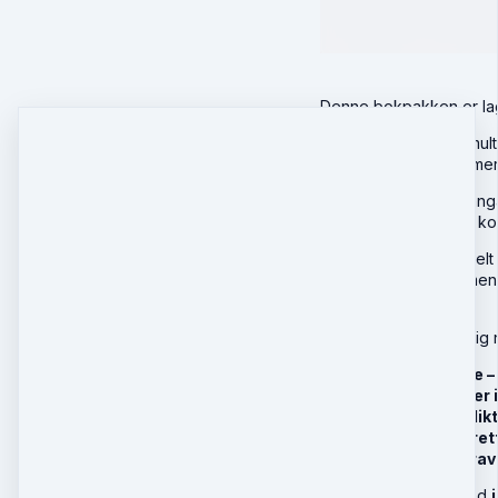
Denne bokpakken er lag
Du får to heldigitale mu
prinsipper og jobbe mer 
Metodeboken som inngår 
steg veiledninger og ko
Bøkene passer spesielt
det lettere å se sammen
måte.
Pakken er særlig nyttig
Når skal man tale –
Ulike tvangsregler 
Rettigheter og plik
Tvang i velferdsret
Forsvarlighetskrave
I tillegg følger det med