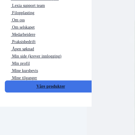
Lexia support team
Filopplasting
Om oss
Om selskapet
Medarbeidere
Praksisbedrift
Åpen søknad
Min side (krever innlogging)
Min profil
Mine kursbevis
Mine tilganger
Våre produkter